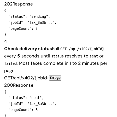
202
Response
{
"status"
: 
"sending"
,

"jobId"
: 
"fax_8a3b..."
,

"pageCount"
}
4
Check delivery status
Poll
GET /api/x402/{jobId}
every 5 seconds until
resolves to
or
status
sent
. Most faxes complete in 1 to 2 minutes per
failed
page.
GET
/api/x402/{jobId}
Copy
200
Response
{
"status"
: 
"sent"
,

"jobId"
: 
"fax_8a3b..."
,

"pageCount"
}