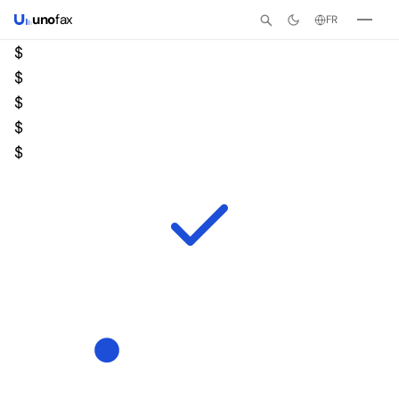
uno
fax
FR
$
$
$
$
$
OK