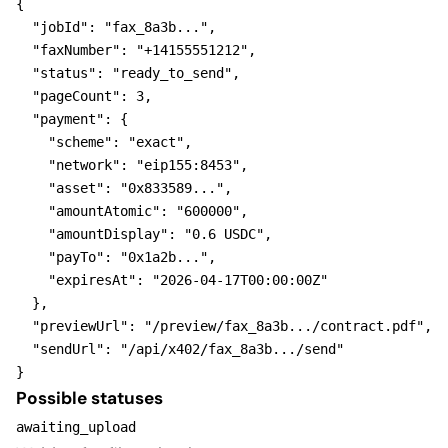
{
"jobId"
: 
"fax_8a3b..."
,

"faxNumber"
: 
"+14155551212"
,

"status"
: 
"ready_to_send"
,

"pageCount"
: 3,

"payment"
: 
{
"scheme"
: 
"exact"
,

"network"
: 
"eip155:8453"
,

"asset"
: 
"0x833589..."
,

"amountAtomic"
: 
"600000"
,

"amountDisplay"
: 
"0.6 USDC"
,

"payTo"
: 
"0x1a2b..."
,

"expiresAt"
: 
"2026-04-17T00:00:00Z"
}
,

"previewUrl"
: 
"/preview/fax_8a3b.../contract.pdf"
,

"sendUrl"
: 
"/api/x402/fax_8a3b.../send"
}
Possible statuses
awaiting_upload