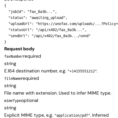
{
"jobId"
: 
"fax_8a3b..."
,

"status"
: 
"awaiting_upload"
,

"uploadUrl"
: 
"https://unofax.com/uploads/...?Policy=
"statusUrl"
: 
"/api/x402/fax_8a3b..."
,

"sendUrl"
: 
"/api/x402/fax_8a3b.../send"
}
Request body
required
faxNumber
string
E.164 destination number, e.g.
.
"+14155551212"
required
fileName
string
File name with extension. Used to infer MIME type.
optional
mimeType
string
Explicit MIME type, e.g.
. Inferred
"application/pdf"