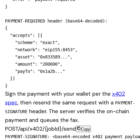
}
{
"accepts"
: 
[
{
"scheme"
: 
"exact"
,

"network"
: 
"eip155:8453"
,

"asset"
: 
"0x833589..."
,

"amount"
: 
"200000"
,

"payTo"
: 
"0x1a2b..."
}
]
}
Sign the payment with your wallet per the
x402
spec
, then resend the same request with a
PAYMENT-
header. The server verifies the on-chain
SIGNATURE
payment and queues the fax.
POST
/api/x402/{jobId}/send
Copy
PAYMENT-SIGNATURE: <base64-encoded x402 payment payloa