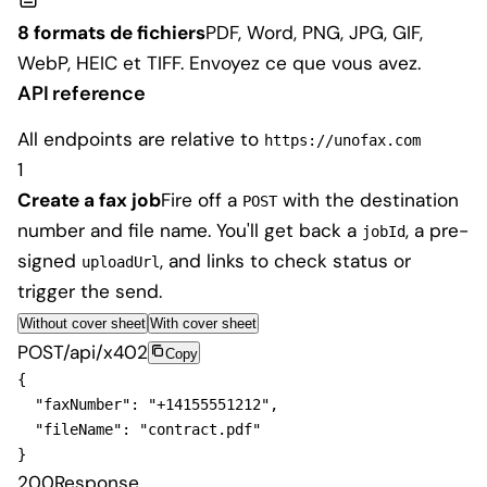
8 formats de fichiers
PDF, Word, PNG, JPG, GIF,
WebP, HEIC et TIFF. Envoyez ce que vous avez.
API reference
All endpoints are relative to
https://unofax.com
1
Create a fax job
Fire off a
with the destination
POST
number and file name. You'll get back a
, a pre-
jobId
signed
, and links to check status or
uploadUrl
trigger the send.
Without cover sheet
With cover sheet
POST
/api/x402
Copy
{
"faxNumber"
: 
"+14155551212"
,

"fileName"
: 
"contract.pdf"
}
200
Response