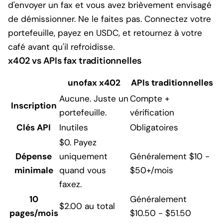
d'envoyer un fax et vous avez brièvement envisagé
de démissionner. Ne le faites pas. Connectez votre
portefeuille, payez en USDC, et retournez à votre
café avant qu'il refroidisse.
x402 vs APIs fax traditionnelles
unofax x402
APIs traditionnelles
Feature comparison between unofax x402 and traditio
Aucune. Juste un
Compte +
Inscription
portefeuille.
vérification
Clés API
Inutiles
Obligatoires
$0. Payez
Dépense
uniquement
Généralement $10 -
minimale
quand vous
$50+/mois
faxez.
10
Généralement
$2.00 au total
pages/mois
$10.50 - $51.50