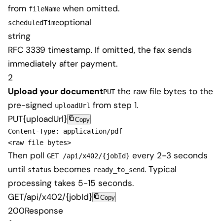
from
when omitted.
fileName
optional
scheduledTime
string
RFC 3339 timestamp. If omitted, the fax sends
immediately after payment.
2
Upload your document
the raw file bytes to the
PUT
pre-signed
from step 1.
uploadUrl
PUT
{uploadUrl}
Copy
Content-Type: application/pdf

<raw file bytes>
Then poll
every 2-3 seconds
GET /api/x402/{jobId}
until
becomes
. Typical
status
ready_to_send
processing takes 5-15 seconds.
GET
/api/x402/{jobId}
Copy
200
Response