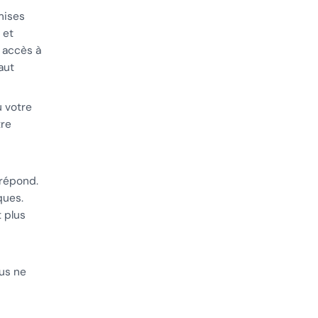
mises
 et
a accès à
aut
 votre
tre
 répond.
ques.
 plus
us ne