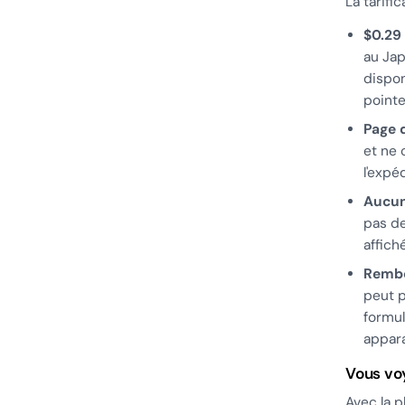
La tarifi
$0.29
au Jap
dispon
pointe
Page 
et ne 
l'expé
Aucun
pas de
affich
Rembo
peut p
formul
appara
Vous vo
Avec la p