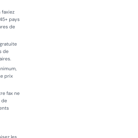
 faxiez
 45+ pays
ures de
gratuite
s de
aires.
minimum,
e prix
re fax ne
s de
ents
isez les