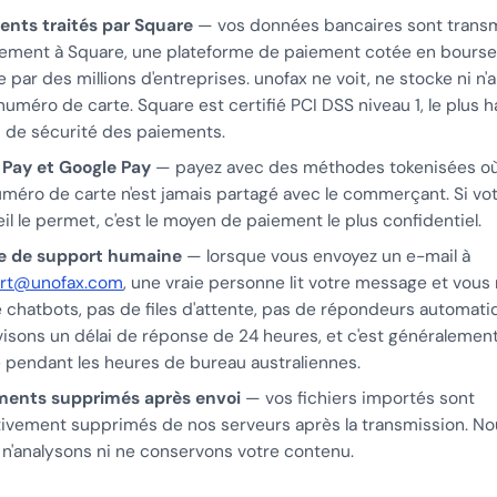
ents traités par Square
— vos données bancaires sont trans
ement à Square, une plateforme de paiement cotée en bourse
ée par des millions d'entreprises. unofax ne voit, ne stocke ni n'
numéro de carte. Square est certifié PCI DSS niveau 1, le plus h
 de sécurité des paiements.
 Pay et Google Pay
— payez avec des méthodes tokenisées où
uméro de carte n'est jamais partagé avec le commerçant. Si vo
il le permet, c'est le moyen de paiement le plus confidentiel.
e de support humaine
— lorsque vous envoyez un e-mail à
rt@unofax.com
, une vraie personne lit votre message et vous
 chatbots, pas de files d'attente, pas de répondeurs automati
isons un délai de réponse de 24 heures, et c'est généralement
 pendant les heures de bureau australiennes.
ents supprimés après envoi
— vos fichiers importés sont
tivement supprimés de nos serveurs après la transmission. No
, n'analysons ni ne conservons votre contenu.