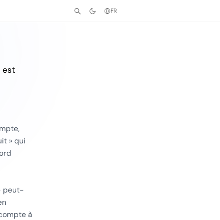
FR
 est
ompte,
it » qui
bord
— peut-
en
 compte à