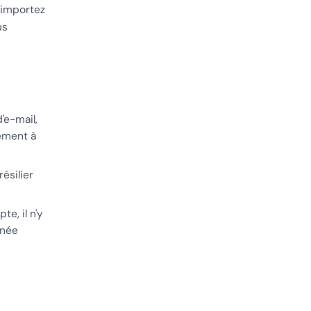
 importez
us
'e-mail,
ement à
résilier
te, il n'y
nnée