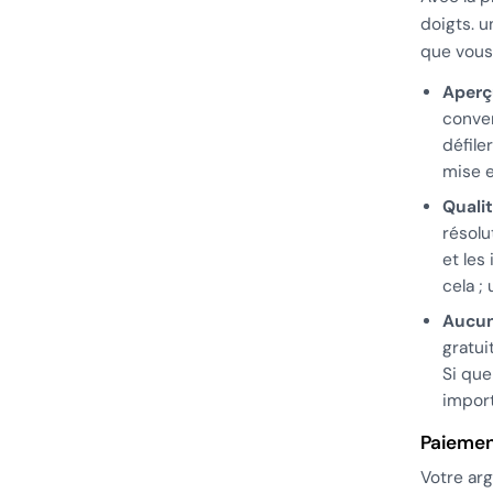
doigts. 
que vous 
Aperç
conver
défile
mise e
Quali
résolu
et les
cela ; 
Aucun
gratui
Si que
import
Paiemen
Votre arg