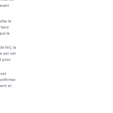
avant
ofax le
faire
que la
 fin), la
te est net
t pour
 est
confirmer.
ment et