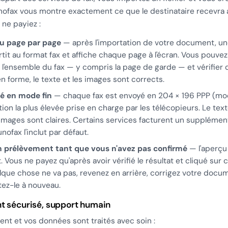
unofax vous montre exactement ce que le destinataire recevra 
ne payiez :
u page par page
— après l'importation de votre document, un
tit au format fax et affiche chaque page à l'écran. Vous pouvez 
r l'ensemble du fax — y compris la page de garde — et vérifier 
n forme, le texte et les images sont corrects.
té en mode fin
— chaque fax est envoyé en 204 × 196 PPP (mode
tion la plus élevée prise en charge par les télécopieurs. Le tex
 images sont claires. Certains services facturent un supplémen
unofax l'inclut par défaut.
 prélèvement tant que vous n'avez pas confirmé
— l'aperçu
t. Vous ne payez qu'après avoir vérifié le résultat et cliqué sur 
lque chose ne va pas, revenez en arrière, corrigez votre docu
ez-le à nouveau.
t sécurisé, support humain
ent et vos données sont traités avec soin :