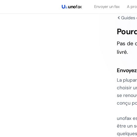
uno
fax
Envoyer un fax
A pr
Guides 
Pourq
Pas de 
livré.
Envoyez
La plupa
choisir u
se renou
conçu pou
unofax es
être un s
quelques 