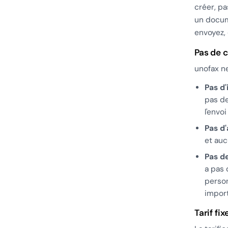
créer, pa
un docum
envoyez, 
Pas de 
unofax ne
Pas d'
pas de
l'envoi
Pas d
et auc
Pas d
a pas 
person
impor
Tarif fi