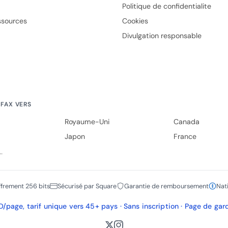
Politique de confidentialite
ssources
Cookies
Divulgation responsable
FAX VERS
Royaume-Uni
Canada
Japon
France
…
ffrement 256 bits
Sécurisé par Square
Garantie de remboursement
Nat
/page, tarif unique vers 45+ pays · Sans inscription · Page de gar