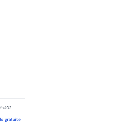
if x402
de gratuite