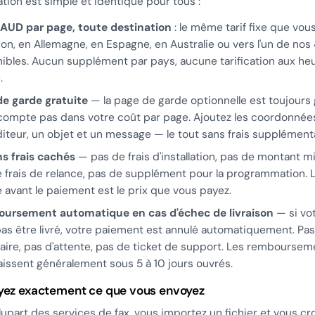
cation est simple et identique pour tous :
 AUD par page, toute destination
: le même tarif fixe que vous
on, en Allemagne, en Espagne, en Australie ou vers l'un de nos
ibles. Aucun supplément par pays, aucune tarification aux he
.
de garde gratuite
— la page de garde optionnelle est toujours 
compte pas dans votre coût par page. Ajoutez les coordonnée
diteur, un objet et un message — le tout sans frais supplément
s frais cachés
— pas de frais d'installation, pas de montant 
 frais de relance, pas de supplément pour la programmation. L
é avant le paiement est le prix que vous payez.
ursement automatique en cas d'échec de livraison
— si vot
as être livré, votre paiement est annulé automatiquement. Pa
aire, pas d'attente, pas de ticket de support. Les remboursem
issent généralement sous 5 à 10 jours ouvrés.
yez exactement ce que vous envoyez
lupart des services de fax, vous importez un fichier et vous cro