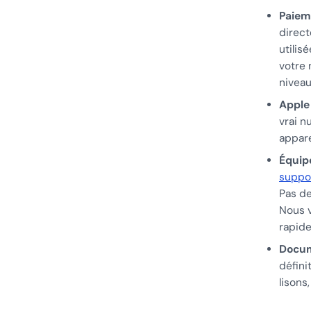
Paiem
direct
utilis
votre 
niveau
Apple
vrai n
appare
Équip
suppo
Pas de
Nous v
rapide
Docum
défini
lisons