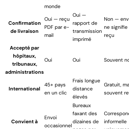
monde
Oui —
Oui — reçu
Non — env
Confirmation
rapport de
PDF par e-
ne signifie
de livraison
transmission
mail
reçu
imprimé
Accepté par
hôpitaux,
Oui
Oui
Souvent n
tribunaux,
administrations
Frais longue
45+ pays
Gratuit, ma
International
distance
en un clic
souvent re
élevés
Bureaux
faxant des
Correspon
Envoi
Convient à
dizaines de
informelle
occasionnel