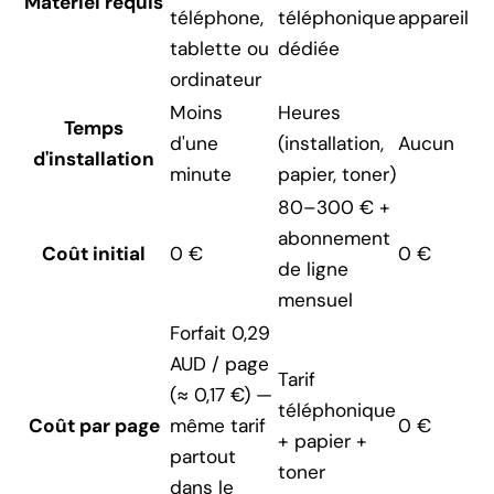
Matériel requis
téléphone,
téléphonique
appareil
tablette ou
dédiée
ordinateur
Moins
Heures
Temps
d'une
(installation,
Aucun
d'installation
minute
papier, toner)
80–300 € +
abonnement
Coût initial
0 €
0 €
de ligne
mensuel
Forfait 0,29
AUD / page
Tarif
(≈ 0,17 €) —
téléphonique
Coût par page
même tarif
0 €
+ papier +
partout
toner
dans le