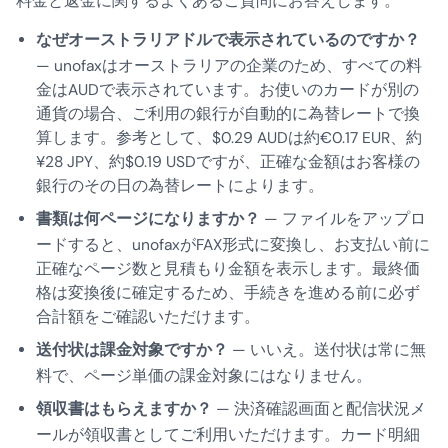
料金と返金に関するよくあるご質問にお答えします。
なぜオーストラリアドルで表示されているのですか？
— unofaxはオーストラリアの企業のため、すべての料
金はAUDで表示されています。お使いのカードが別の
通貨の場合、ご利用の銀行が自動的に為替レートで換
算します。参考として、$0.29 AUDは約€0.17 EUR、約
¥28 JPY、約$0.19 USDですが、正確な金額はお客様の
銀行のその日の為替レートによります。
書類は何ページになりますか？
— ファイルをアップロ
ードすると、unofaxがFAX形式に変換し、お支払い前に
正確なページ数と見積もり金額を表示します。最終価
格は変換後に確定するため、手続きを進める前に必ず
合計額をご確認いただけます。
送付状は課金対象ですか？
— いいえ。送付状は常に無
料で、ページ単価の課金対象にはなりません。
領収書はもらえますか？
— 決済確認画面と配信状況メ
ールが領収書としてご利用いただけます。カード明細