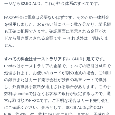
ージなら$2.90 AUD。これが料金体系のすべてです。
FAXの料金に電卓は必要ないはずです。そのため一律料金
を採用しました。お支払い前にページ数が分かり、請求額
も正確に把握できます。確認画面に表示される金額がカー
ドから引き落とされる金額です — それ以外は一切ありま
せん。
すべての料金はオーストラリアドル（AUD）建てです。
unofaxはオーストラリアの企業で、すべての取引はAUDで
処理されます。お使いのカードが別の通貨の場合、ご利用
の銀行またはカード発行会社が独自の為替レートで換算
し、外貨換算手数料が適用される場合があります。この手
数料はunofaxではなくお客様の銀行が設定するもので、通
常は取引額の1〜3%です。ご不明な場合はカード発行会社
にご確認ください。参考として、$0.29 AUDは約€0.17
EUR、約¥28 JPY、約$0.19 USDに相当しますが、正確な金