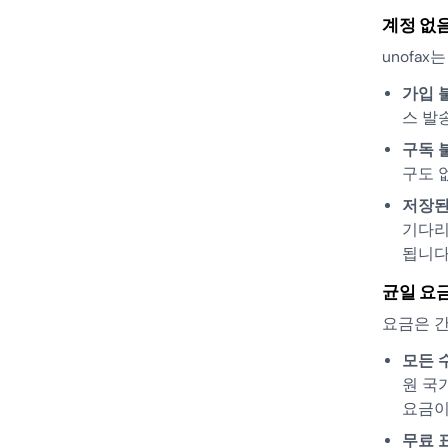
계정 없음
unofa
가입 
스 발
구독 
구도 
저장된
기다리
됩니다
균일 요금
요금은 
모든 수
원 국
요금이
무료 