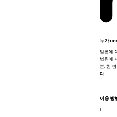
누가 un
일본에 
법원에 
분. 한 
다.
이용 방
1