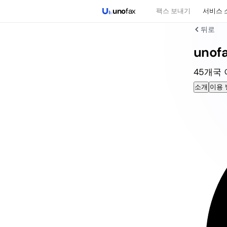
uno
fax
팩스 보내기
서비스 
뒤로
unof
45개국 
소개
이용 