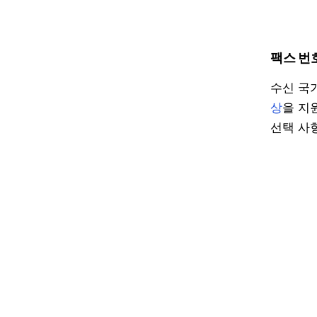
팩스 번
수신 국
상
을 지
선택 사